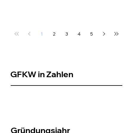
1
2
3
4
5
GFKW in Zahlen
Gründungsjahr