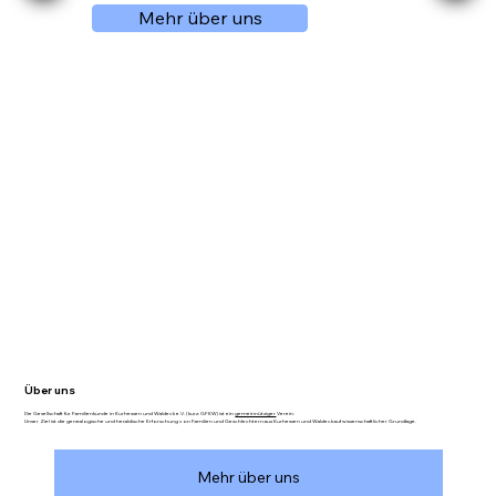
Mehr über uns
Über uns
Die Gesellschaft für Familienkunde in Kurhessen und Waldeck e.V. (kurz: GFKW) ist ein
gemeinnütziger
Verein.
Unser Ziel ist die genealogische und heraldische Erforschung von Familien und Geschlechtern aus Kurhessen und Waldeck auf wissenschaftlicher Grundlage.
Mehr über uns