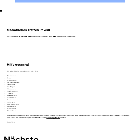
Monatliches Treffen im Juli
Im Juli findet das
monatliche Treffen
wegen der Urlaubszeit
nicht statt
! Wir bitten das zu beachten.
Hilfe gesucht!
Wir haben Kirchenbuchabschriften der Orte
Altenbrunslar
Besse
Berndshausen
Dagobertshausen
Diemerode
Eiterhagen
Elfershausen
Empfershausen
Felsberg
Hilgershausen
Kehrenbach
Kirchhof
Melsungen
Obermelsungen
Ronshausen
Schnellrode
Wattenbach
in Papierform erhalten. Diese müssten eingescannt und als PDF gespeichert werden. Wir wollen diese Dateien dann zur einfachen Nutzung auf unserer Webseite zur Verfügung
stellen.
Wer sich hierbei beteiligen möchte bitte unter
vorstand@gfkw.de
melden!
Vielen Dank!
Nächste