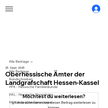
Alle Beiträge
25. Sept. 2025
Alle Beiträge
Oberhessische Ämter der
Rundschreiben
Landgrafschaft Hessen-Kassel
HFK - Hessische Familienkunde
HAL - Hessische Ahnenlisten
Möchtest du weiterlesen?
HG - Hessische Genealogie
gfkw.de abonnieren, um diesen Beitrag weiterlesen zu 
können.