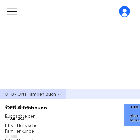
OFB - Orts Familien Buch
Alle Beiträge
OFB Altenbauna
Rundschreiben
1. Juni 2024
HFK - Hessische
Familienkunde