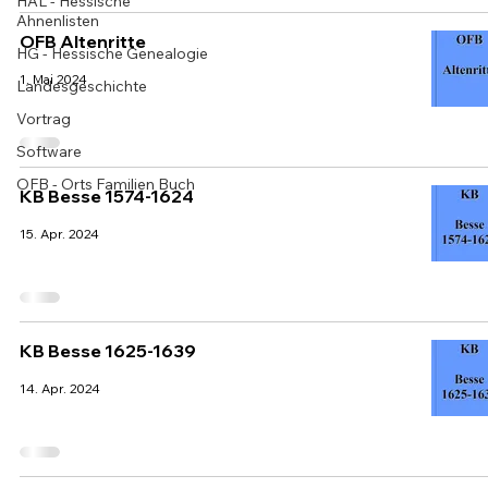
HAL - Hessische
Ahnenlisten
OFB Altenritte
HG - Hessische Genealogie
1. Mai 2024
Landesgeschichte
Vortrag
Software
OFB - Orts Familien Buch
KB Besse 1574-1624
15. Apr. 2024
KB Besse 1625-1639
14. Apr. 2024