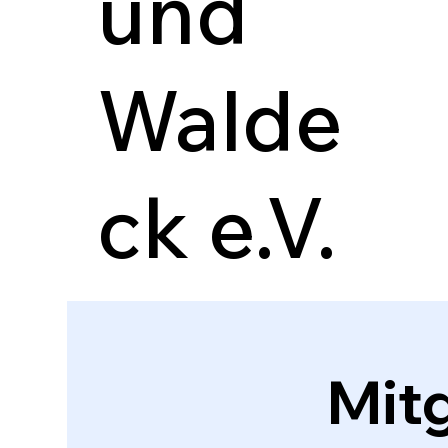
und
Walde
ck e.V.
Mit