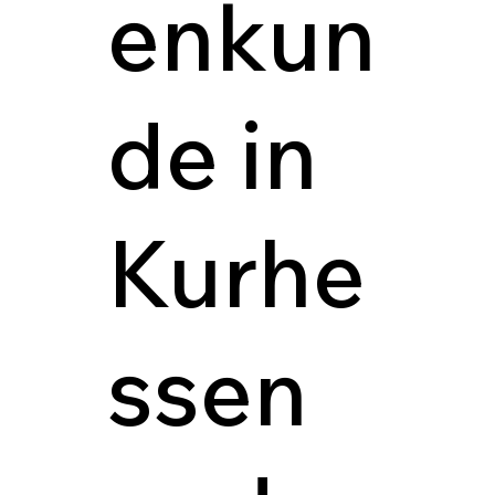
enkun
de in
Kurhe
ssen