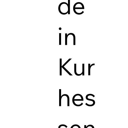
de
in
Kur
hes
sen