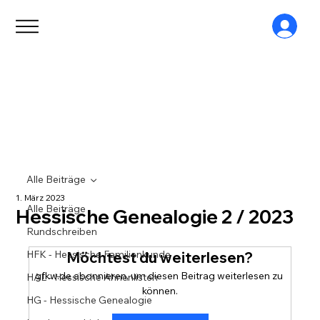
Alle Beiträge
1. März 2023
Alle Beiträge
Hessische Genealogie 2 / 2023
Rundschreiben
HFK - Hessische Familienkunde
Möchtest du weiterlesen?
gfkw.de abonnieren, um diesen Beitrag weiterlesen zu 
HAL - Hessische Ahnenlisten
können.
HG - Hessische Genealogie