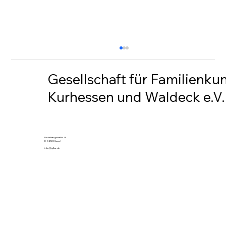
Gesellschaft für Familienku
Kurhessen und Waldeck e.V.
Rohrbergstraße 19
D-34128 Kassel
Hessische Genealogie 3 / 2025
info@gfkw.de