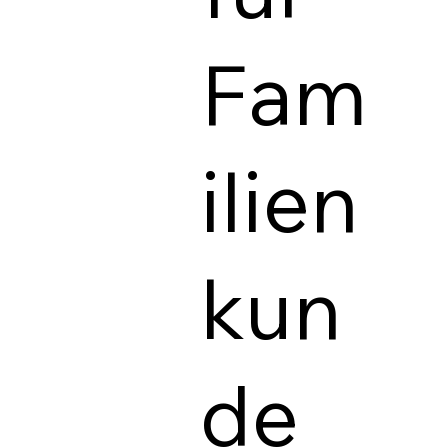
Fam
ilien
kun
de