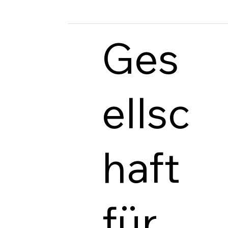
Ges
ellsc
haft
für