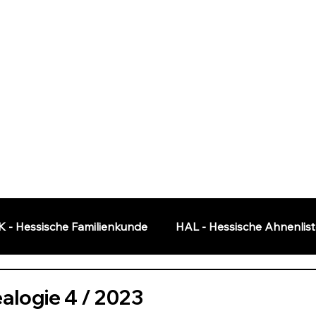
K - Hessische Familienkunde
HAL - Hessische Ahnenlis
Software
OFB - Orts Familien Buch
alogie 4 / 2023