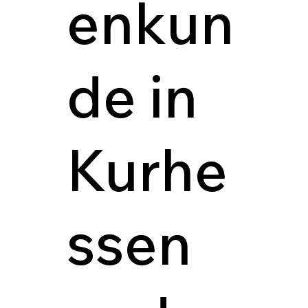
enkun
de in
Kurhe
ssen