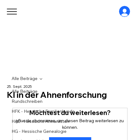
Alle Beiträge
25. Sept. 2025
Alle Beiträge
KI in der Ahnenforschung
Rundschreiben
HFK - Hessische Familienkunde
Möchtest du weiterlesen?
gfkw.de abonnieren, um diesen Beitrag weiterlesen zu 
HAL - Hessische Ahnenlisten
können.
HG - Hessische Genealogie