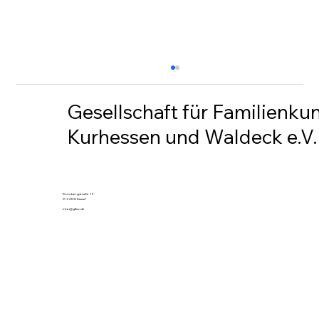
Gesellschaft für Familienku
Kurhessen und Waldeck e.V.
Rohrbergstraße 19
D-34128 Kassel
info@gfkw.de
Festschrift zum 100jährigen Bestehen