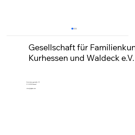
Gesellschaft für Familienku
Kurhessen und Waldeck e.V.
OFB Altenritte
Rohrbergstraße 19
D-34128 Kassel
info@gfkw.de