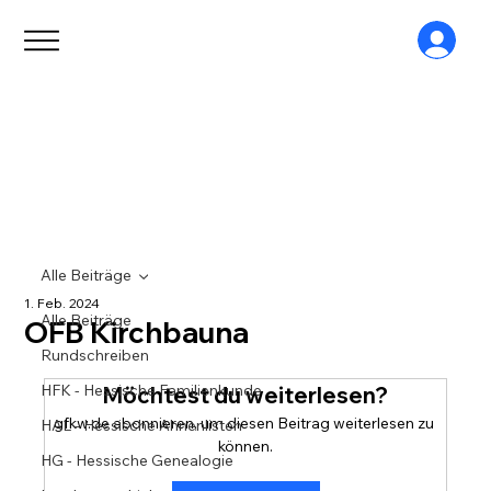
Alle Beiträge
1. Feb. 2024
Alle Beiträge
OFB Kirchbauna
Rundschreiben
HFK - Hessische Familienkunde
Möchtest du weiterlesen?
gfkw.de abonnieren, um diesen Beitrag weiterlesen zu 
HAL - Hessische Ahnenlisten
können.
HG - Hessische Genealogie