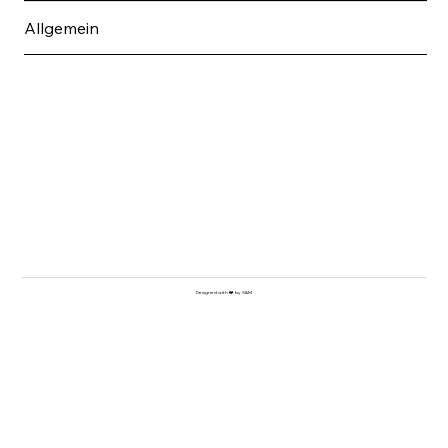
Allgemein
Designed with ❤️ by S&M