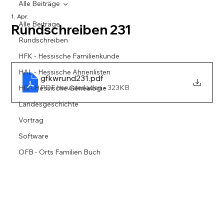
Alle Beiträge
1. Apr.
Alle Beiträge
Rundschreiben 231
Rundschreiben
HFK - Hessische Familienkunde
HAL - Hessische Ahnenlisten
gfkwrund231
.pdf
PDF herunterladen • 323KB
HG - Hessische Genealogie
Landesgeschichte
Vortrag
Software
OFB - Orts Familien Buch