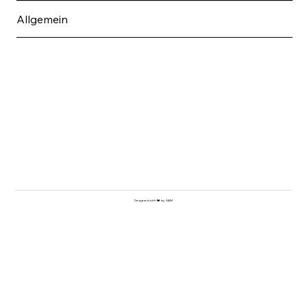
Allgemein
Designed with ❤️ by S&M