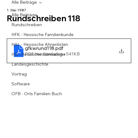
Alle Beiträge
1. Mai 1987
Alle Beiträge
Rundschreiben 118
Rundschreiben
HFK - Hessische Familienkunde
HAL - Hessische Ahnenlisten
gfkwrund118
.pdf
PDF herunterladen • 541KB
HG - Hessische Genealogie
Landesgeschichte
Vortrag
Software
OFB - Orts Familien Buch