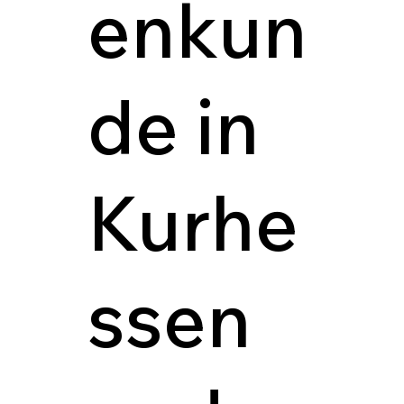
enkun
de in
Kurhe
ssen