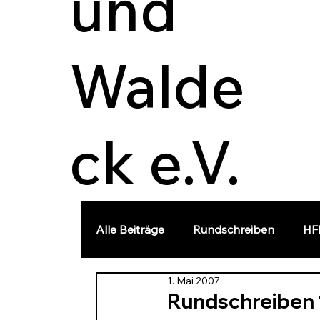
und
Walde
ck e.V.
Alle Beiträge
Rundschreiben
HF
1. Mai 2007
Landesgeschichte
Vortrag
Rundschreiben 