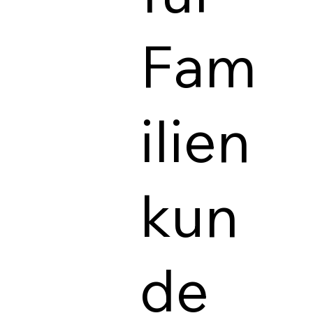
Fam
ilien
kun
de