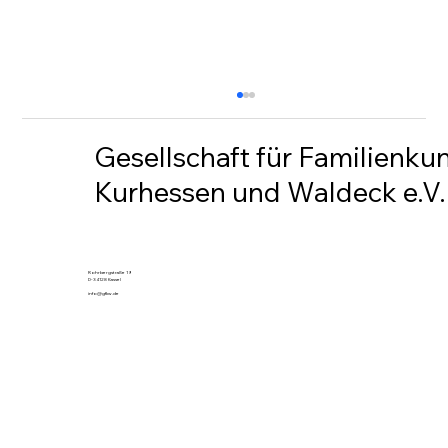
Gesellschaft für Familienku
Kurhessen und Waldeck e.V.
Rundschreiben 230
Rohrbergstraße 19
D-34128 Kassel
info@gfkw.de