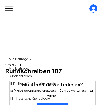
Alle Beiträge
1. März 2011
Alle Beiträge
Rundschreiben 187
Rundschreiben
HFK - Hessische Familienkunde
Möchtest du weiterlesen?
gfkw.de abonnieren, um diesen Beitrag weiterlesen zu 
HAL - Hessische Ahnenlisten
können.
HG - Hessische Genealogie