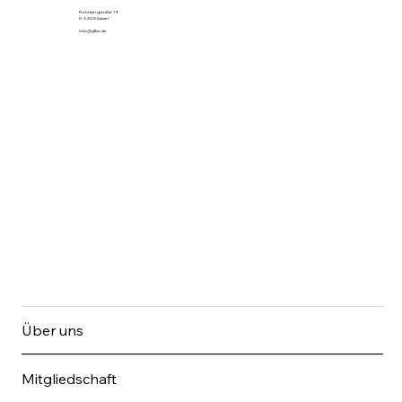
Rohrbergstraße 19
D-34128 Kassel
info@gfkw.de
Über uns
Mitgliedschaft