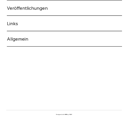
Veröffentlichungen
Links
Allgemein
Designed with ❤️ by S&M