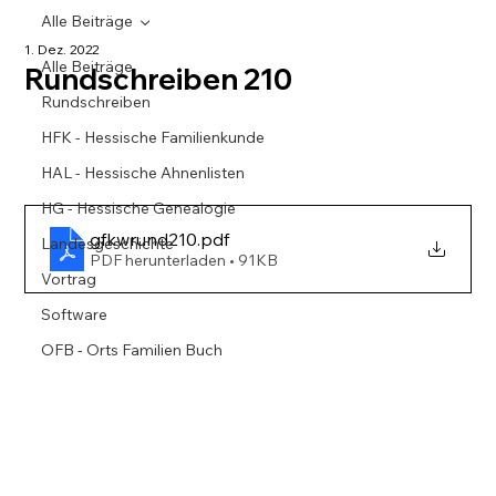
Alle Beiträge
1. Dez. 2022
Alle Beiträge
Rundschreiben 210
Rundschreiben
HFK - Hessische Familienkunde
HAL - Hessische Ahnenlisten
HG - Hessische Genealogie
gfkwrund210
.pdf
Landesgeschichte
PDF herunterladen • 91KB
Vortrag
Software
OFB - Orts Familien Buch