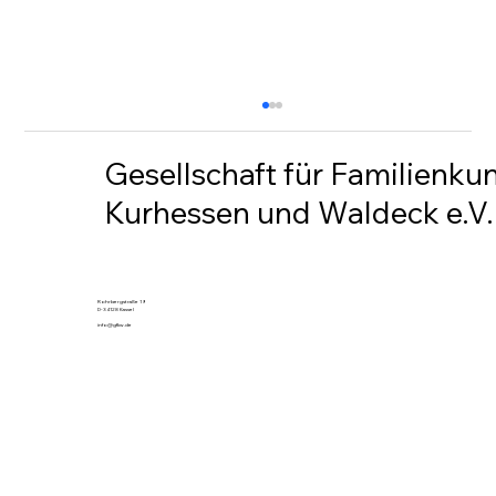
Gesellschaft für Familienku
Kurhessen und Waldeck e.V.
Rundschreiben 230
Rohrbergstraße 19
D-34128 Kassel
info@gfkw.de