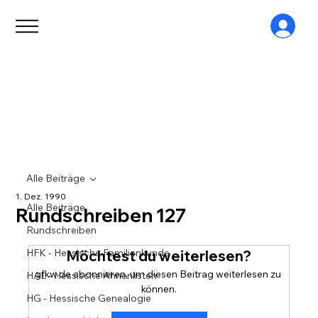
Alle Beiträge
1. Dez. 1990
Alle Beiträge
Rundschreiben 127
Rundschreiben
HFK - Hessische Familienkunde
Möchtest du weiterlesen?
gfkw.de abonnieren, um diesen Beitrag weiterlesen zu 
HAL - Hessische Ahnenlisten
können.
HG - Hessische Genealogie