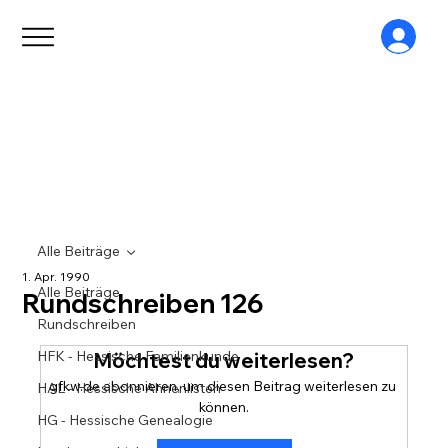
Alle Beiträge
1. Apr. 1990
Alle Beiträge
Rundschreiben 126
Rundschreiben
HFK - Hessische Familienkunde
Möchtest du weiterlesen?
gfkw.de abonnieren, um diesen Beitrag weiterlesen zu 
HAL - Hessische Ahnenlisten
können.
HG - Hessische Genealogie