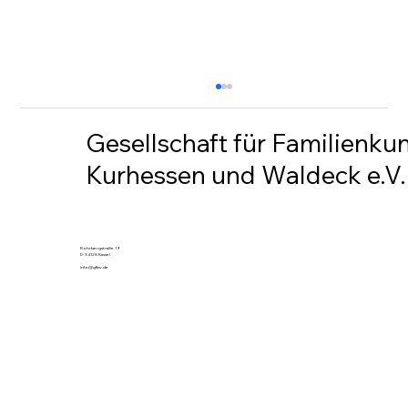
Gesellschaft für Familienku
Kurhessen und Waldeck e.V.
Rundschreiben 230
Rohrbergstraße 19
D-34128 Kassel
info@gfkw.de