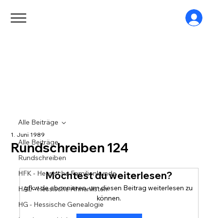
Alle Beiträge
1. Juni 1989
Alle Beiträge
Rundschreiben 124
Rundschreiben
HFK - Hessische Familienkunde
Möchtest du weiterlesen?
gfkw.de abonnieren, um diesen Beitrag weiterlesen zu 
HAL - Hessische Ahnenlisten
können.
HG - Hessische Genealogie