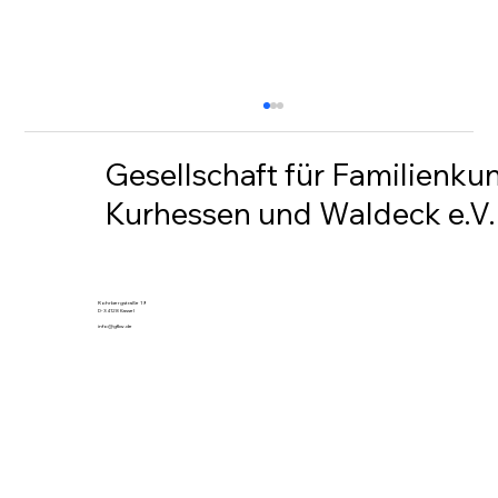
Gesellschaft für Familienku
Kurhessen und Waldeck e.V.
Rundschreiben 230
Rohrbergstraße 19
D-34128 Kassel
info@gfkw.de