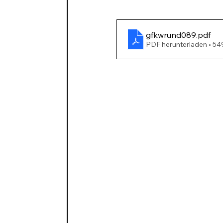
gfkwrund089
.pdf
PDF herunterladen • 5