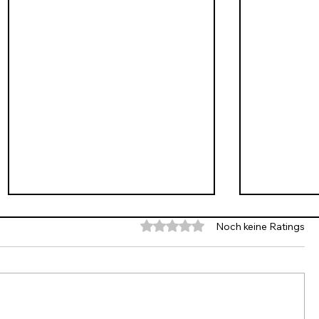
Mit 0 von 5 Sternen bewertet.
Noch keine Ratings
Rundschr
Rundschreiben 230