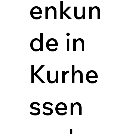
enkun
de in
Kurhe
ssen