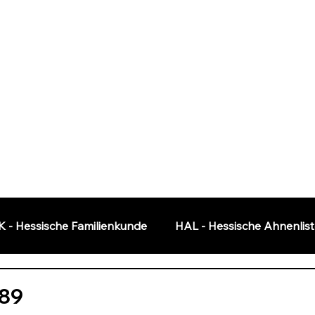
K - Hessische Familienkunde
HAL - Hessische Ahnenlis
Software
OFB - Orts Familien Buch
 89